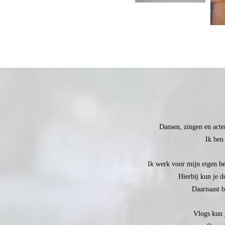
Dansen, zingen en acter
Ik ben
Ik werk voor mijn eigen be
Hierbij kun je d
Daarnaast be
Vlogs kun 