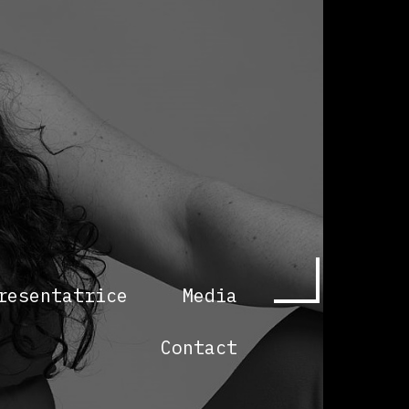
resentatrice
Media
Contact