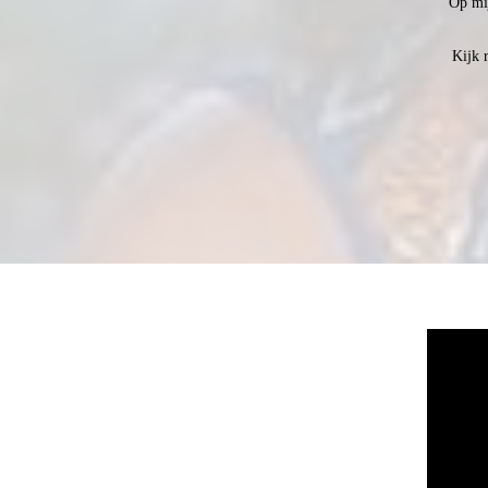
Op mij
Kijk 