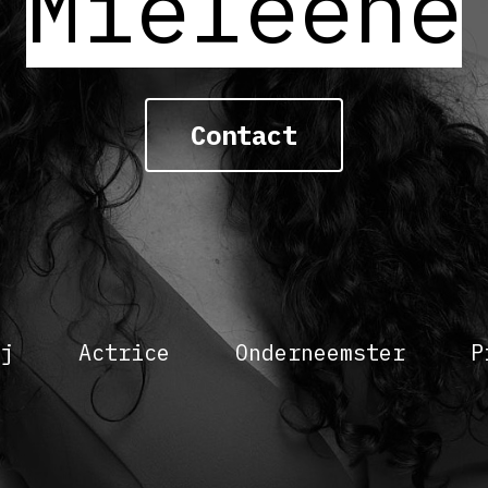
Mieleene
Contact
j
Actrice
Onderneemster
P