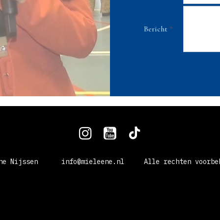
Bericht
*



éne Nijssen info@mieleene.nl Alle rechten voorbeh
seres, actrice, presentatrice, zangeres, prins zoekt vro
ster, spreekster, radiodj, lang leve de liefde, lldl, iv
mactrice, spreker, podcast, ivf joyride, radio-dj, iui j