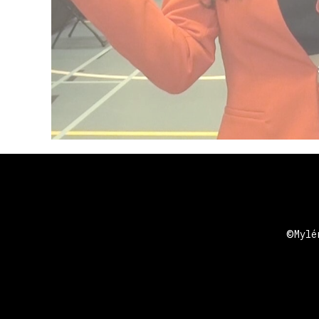
©
Myl
Tags: mieleene, mylene nijssen, mylene, dan
eigenaresse, kunstkampen, myléne, onderneem
ondernemer, acteur, zanger, stemacteur, ste