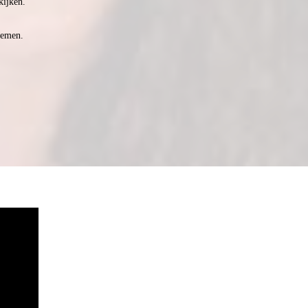
kijken.
nemen.