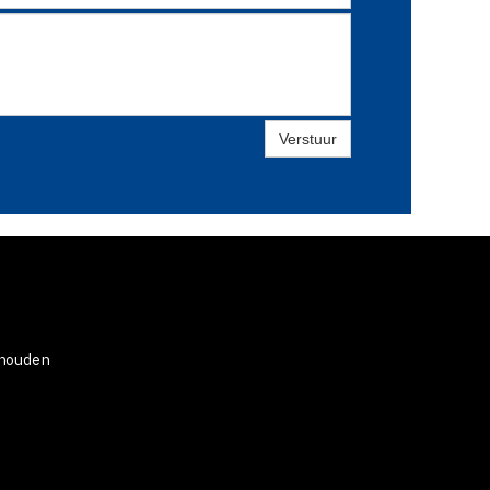
Verstuur
ouden
uw, met mydreams, theaterschool,
a mylene, mieleene, zwanger, presentator,
oyride