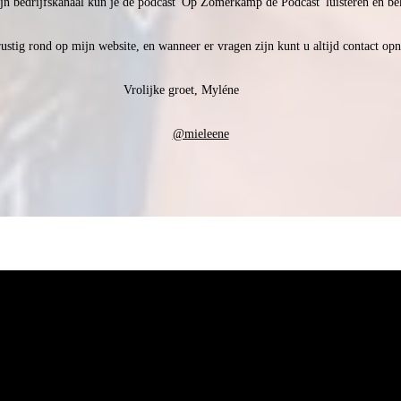
n bedrijfskanaal kun je de podcast 'Op Zomerkamp de Podcast' luisteren en be
rustig rond op mijn website, en wanneer er vragen zijn kunt u altijd contact op
Vrolijke groet, Myléne
@mieleene