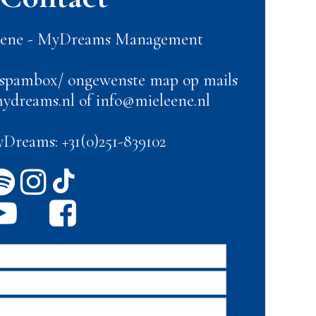
eene - MyDreams Management
 spambox/ ongewenste map op mails
dreams.nl of info@mieleene.nl
reams: +31(0)251-839102




