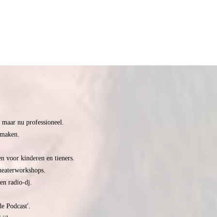
e maar nu professioneel.
 maken.
n voor kinderen en tieners.
theaterworkshops.
 en radio-dj.
e Podcast'.