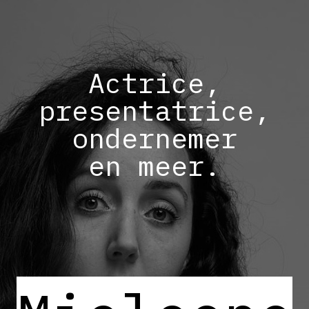
Ac
trice,
presentatrice,
ondernemer
en meer.