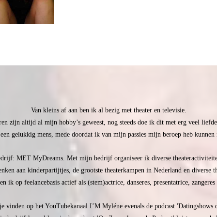
Van kleins af aan ben ik al bezig met theater en televisie.
en zijn altijd al mijn hobby’s geweest, nog steeds doe ik dit met erg veel liefd
 een gelukkig mens, mede doordat ik van mijn passies mijn beroep heb kunnen
drijf: MET MyDreams. Met mijn bedrijf organiseer ik diverse theateractiviteite
enken aan kinderpartijtjes, de grootste theaterkampen in Nederland en diverse 
n ik op feelancebasis actief als (stem)actrice, danseres, presentatrice, zangeres
je vinden op het YouTubekanaal I’M Myléne evenals de podcast 'Datingshows d