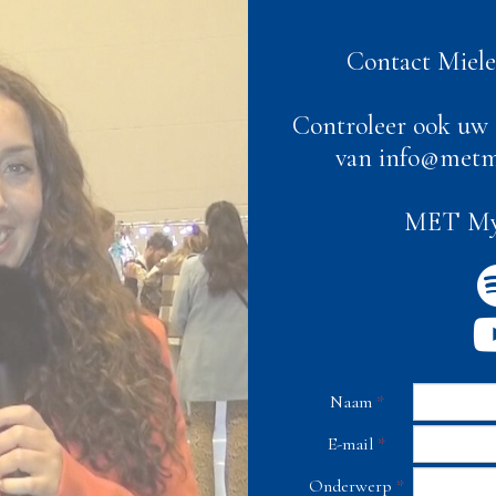
Contact Miel
Controleer ook uw
van info@metmy
MET MyD
Naam
*
E-mail
*
Onderwerp
*